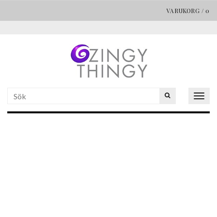
VARUKORG
/
0
Togg
navig