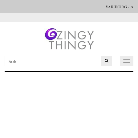
VARUKORG
/
0
Togg
navig