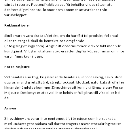
sänds i retur av Posten/fraktbolaget förbehåller vi oss rätten att
debitera dig minst 300 kronor som kommer att avräknas från
varubeloppet.
Reklamationer
Skulle varan vara skadad/defekt, om du har fått fel produkt, fel antal
eller fel färg så skall du kontakta oss omgående
(info@zingythingy.com). Ange ditt ordernummer vid kontakt med vår
kundtjänst. Vi byter ut alternativt ersätter dig för köpesumman om inte
varan finns kvar i lager.
Force Majeure
Vid händelse av krig, krigsliknande händelse, inbördeskrig, revolution,
uppror, myndighetsåtgärd, strejk, lockout, blockad, naturkatastrof eller
liknande händelse kommer Zingythingy att kunna tillämpa sig av Force
Majeure. Det betyder att avtal inte behöver fullgöras till viss eller hel
del.
Ansvar
Zingythingy ansvarar inte gentemot dig för någon som helst skada,
med undantag för sådana fall där företagets ansvarsförsäkring täcker
skadan och under förutsättning att försäkringsgivaren i