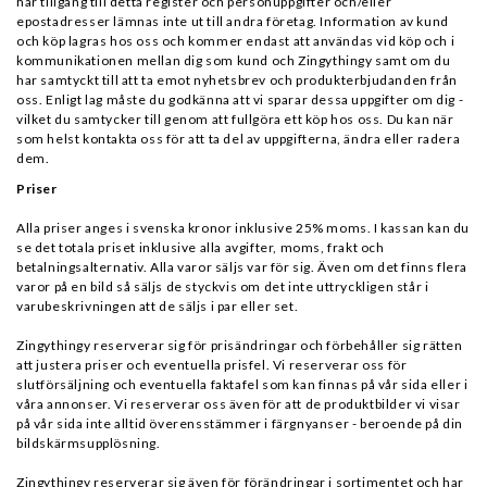
har tillgång till detta register och personuppgifter och/eller
epostadresser lämnas inte ut till andra företag. Information av kund
och köp lagras hos oss och kommer endast att användas vid köp och i
kommunikationen mellan dig som kund och Zingythingy samt om du
har samtyckt till att ta emot nyhetsbrev och produkterbjudanden från
oss. Enligt lag måste du godkänna att vi sparar dessa uppgifter om dig -
vilket du samtycker till genom att fullgöra ett köp hos oss. Du kan när
som helst kontakta oss för att ta del av uppgifterna, ändra eller radera
dem.
Priser
Alla priser anges i svenska kronor inklusive 25% moms. I kassan kan du
se det totala priset inklusive alla avgifter, moms, frakt och
betalningsalternativ. Alla varor säljs var för sig. Även om det finns flera
varor på en bild så säljs de styckvis om det inte uttryckligen står i
varubeskrivningen att de säljs i par eller set.
Zingythingy reserverar sig för prisändringar och förbehåller sig rätten
att justera priser och eventuella prisfel. Vi reserverar oss för
slutförsäljning och eventuella faktafel som kan finnas på vår sida eller i
våra annonser. Vi reserverar oss även för att de produktbilder vi visar
på vår sida inte alltid överensstämmer i färgnyanser - beroende på din
bildskärmsupplösning.
Zingythingy reserverar sig även för förändringar i sortimentet och har