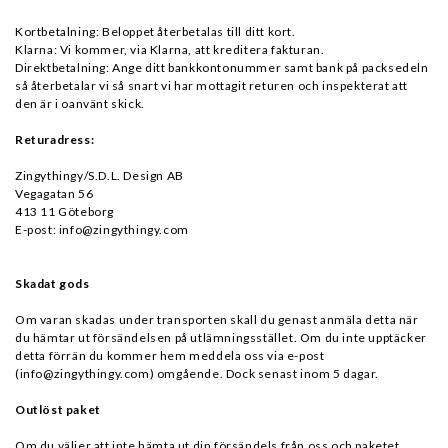
Kortbetalning: Beloppet återbetalas till ditt kort.
Klarna: Vi kommer, via Klarna, att kreditera fakturan.
Direktbetalning: Ange ditt bankkontonummer samt bank på packsedeln
så återbetalar vi så snart vi har mottagit returen och inspekterat att
den är i oanvänt skick.
Returadress:
Zingythingy/S.D.L. Design AB
Vegagatan 56
413 11 Göteborg
E-post: info@zingythingy.com
Skadat gods
Om varan skadas under transporten skall du genast anmäla detta när
du hämtar ut försändelsen på utlämningsstället. Om du inte upptäcker
detta förrän du kommer hem meddela oss via e-post
(
info@zingythingy.com
) omgående. Dock senast inom 5 dagar.
Outlöst paket
Om du väljer att inte hämta ut din försändels från oss och paketet