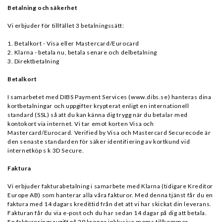
Betalning och säkerhet
Vi erbjuder för tillfället 3 betalningssätt:
1. Betalkort - Visa eller Mastercard/Eurocard
2. Klarna - betala nu, betala senare och delbetalning
3. Direktbetalning
Betalkort
I samarbetet med DIBS Payment Services (
www.dibs.se
) hanteras dina
kortbetalningar och uppgifter krypterat enligt en internationell
standard (SSL) så att du kan känna dig trygg när du betalar med
kontokort via internet. Vi tar emot korten Visa och
Mastercard/Eurocard. Verified by Visa och Mastercard Securecode är
den senaste standarden för säker identifiering av kortkund vid
internetköp s k 3D Secure.
Faktura
Vi erbjuder fakturabetalning i samarbete med Klarna (tidigare Kreditor
Europe AB) som hanterar alla våra fakturor. Med denna tjänst får du en
faktura med 14 dagars kredittid från det att vi har skickat din leverans.
Fakturan får du via e-post och du har sedan 14 dagar på dig att betala.
En faktureringsavgift på 29 kronor inklusive moms tillkommer.