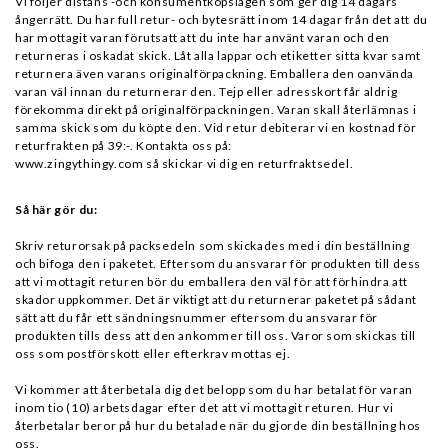
Vi följer distans -och konsumentköpslagen som ger dig 14 dagars
ångerrätt. Du har full retur- och bytesrätt inom 14 dagar från det att du
har mottagit varan förutsatt att du inte har använt varan och den
returneras i oskadat skick. Låt alla lappar och etiketter sitta kvar samt
returnera även varans originalförpackning. Emballera den oanvända
varan väl innan du returnerar den. Tejp eller adresskort får aldrig
förekomma direkt på originalförpackningen. Varan skall återlämnas i
samma skick som du köpte den. Vid retur debiterar vi en kostnad för
returfrakten på 39:-. Kontakta oss på:
www.zingythingy.com så skickar vi dig en returfraktsedel.
Så här gör du:
Skriv returorsak på packsedeln som skickades med i din beställning
och bifoga den i paketet. Eftersom du ansvarar för produkten till dess
att vi mottagit returen bör du emballera den väl för att förhindra att
skador uppkommer. Det är viktigt att du returnerar paketet på sådant
sätt att du får ett sändningsnummer eftersom du ansvarar för
produkten tills dess att den ankommer till oss. Varor som skickas till
oss som postförskott eller efterkrav mottas ej.
Vi kommer att återbetala dig det belopp som du har betalat för varan
inom tio (10) arbetsdagar efter det att vi mottagit returen. Hur vi
återbetalar beror på hur du betalade när du gjorde din beställning hos
oss.