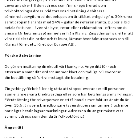
Leverans sker till den adress som finns registrerad som
folkbokföringsadress. Vid försenad betalning debiteras
påminnelseavgift med det belopp som är tillåtet enligt lag f.n. 50 kronor
samt dröjsmålsränta med 24% + gällande referensränta. Du bör alltid
betala fakturan - även vid byte, retur eller reklamation - eftersom du
annars får betalningspåminnelser från Klarna. Zingythingy har, efter att
vi har skickat din order och faktura, lämnat över fakturaprocessen till
Klarna (före detta Kreditor Europe AB).
Förskottsbetalning
Du gör en insättning direkt till vårt bankgiro. Ange ditt för -och
efternamn samt ditt ordernummer klart och tydligt. Vi levererar
din beställning så fort vi mottagit din betalning.
Zingythingy förbehåller sig rätta att stoppa leveranser till personer
som ej anses vara kreditvärdiga eller som har betalningsanmärkningar.
Förutsättning för privatpersoner att få handla mot faktura är att du är
över 18 år, är svensk medborgare (svenskt personnummer) och inte
har några betalningsanmärkningar. Adressen du anger måste vara
samma adress som den du är folkbokförd på.
Ångerrätt