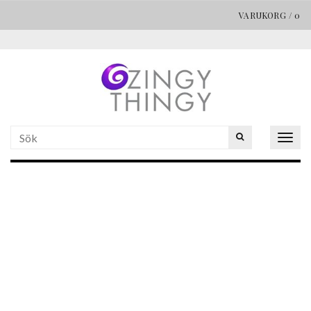
VARUKORG
/
0
Togg
navig